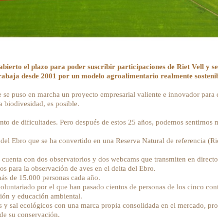
bierto el plazo para poder suscribir participaciones de Riet Vell y se
abaja desde 2001 por un modelo agroalimentario realmente sostenibl
se puso en marcha un proyecto empresarial valiente e innovador para 
a biodivesidad, es posible.
nto de dificultades. Pero después de estos 25 años, podemos sentirnos 
el Ebro que se ha convertido en una Reserva Natural de referencia (Riet 
uenta con dos observatorios y dos webcams que transmiten en directo,
os para la observación de aves en el delta del Ebro.
 más de 15.000 personas cada año.
untariado por el que han pasado cientos de personas de los cinco cont
ción y educación ambiental.
 y sal ecológicos con una marca propia consolidada en el mercado, pro
 de su conservación.