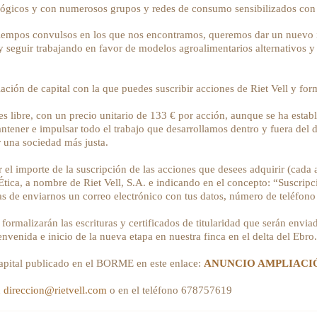
ógicos y con numerosos grupos y redes de consumo sensibilizados con 
 tiempos convulsos en los que nos encontramos, queremos dar un nuevo i
 seguir trabajando en favor de modelos agroalimentarios alternativos y
ción de capital con la que puedes suscribir acciones de Riet Vell y for
s libre, con un precio unitario de 133 € por acción, aunque se ha esta
ntener e impulsar todo el trabajo que desarrollamos dentro y fuera del 
 una sociedad más justa.
r el importe de la suscripción de las acciones que desees adquirir (cada
ca, a nombre de Riet Vell, S.A. e indicando en el concepto: “Suscripc
has de enviarnos un correo electrónico con tus datos, número de teléfon
formalizarán las escrituras y certificados de titularidad que serán env
venida e inicio de la nueva etapa en nuestra finca en el delta del Ebro.
capital publicado en el BORME en este enlace:
ANUNCIO AMPLIACI
n
direccion@rietvell.com
o en el teléfono 678757619